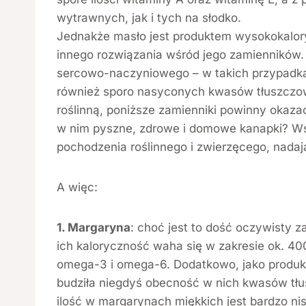
wytrawnych, jak i tych na słodko.
Jednakże masło jest produktem wysokokalory
innego rozwiązania wśród jego zamienników. 
sercowo-naczyniowego – w takich przypadkac
również sporo nasyconych kwasów tłuszczowyc
roślinną, poniższe zamienniki powinny okaz
w nim pyszne, zdrowe i domowe kanapki? Wśró
pochodzenia roślinnego i zwierzęcego, nadaj
A więc:
1. Margaryna
: choć jest to dość oczywisty 
ich kaloryczność waha się w zakresie ok. 40
omega-3 i omega-6. Dodatkowo, jako produkt
budziła niegdyś obecność w nich kwasów tłus
ilość w margarynach miękkich jest bardzo nis