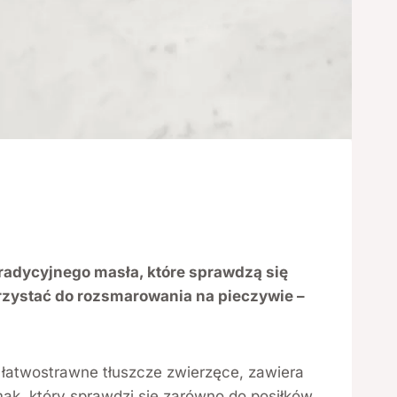
tradycyjnego masła, które sprawdzą się
rzystać do rozsmarowania na pieczywie –
 łatwostrawne tłuszcze zwierzęce, zawiera
mak, który sprawdzi się zarówno do posiłków