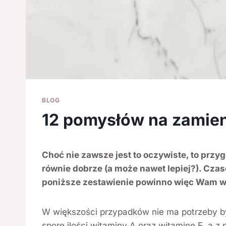
BLOG
12 pomysłów na zamien
Choć nie zawsze jest to oczywiste, to prz
równie dobrze (a może nawet lepiej?). Cza
poniższe zestawienie powinno więc Wam w
W większości przypadków nie ma potrzeby by
spore ilości witaminy A oraz witaminę E, a 