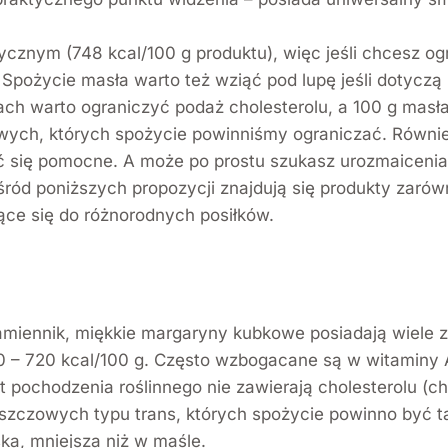
cznym (748 kcal/100 g produktu), więc jeśli chcesz og
Spożycie masła warto też wziąć pod lupę jeśli dotyczą 
h warto ograniczyć podaż cholesterolu, a 100 g masła
h, których spożycie powinniśmy ograniczać. Również je
ać się pomocne. A może po prostu szukasz urozmaiceni
d poniższych propozycji znajdują się produkty zarówno 
ące się do różnorodnych posiłków.
zamiennik, miękkie margaryny kubkowe posiadają wiele z
0 – 720 kcal/100 g. Często wzbogacane są w witaminy A
 pochodzenia roślinnego nie zawierają cholesterolu (c
zczowych typu trans, których spożycie powinno być tak
ka, mniejsza niż w maśle.