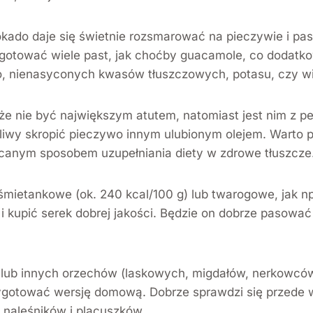
ado daje się świetnie rozsmarować na pieczywie i pasu
otować wiele past, jak choćby guacamole, co dodatko
, nienasyconych kwasów tłuszczowych, potasu, czy wi
oże nie być największym atutem, natomiast jest nim z 
iwy skropić pieczywo innym ulubionym olejem. Warto p
lecanym sposobem uzupełniania diety w zdrowe tłuszcze
ietankowe (ok. 240 kcal/100 g) lub twarogowe, jak np.
i kupić serek dobrej jakości. Będzie on dobrze pasować 
ub innych orzechów (laskowych, migdałów, nerkowców,
zygotować wersję domową. Dobrze sprawdzi się przede 
 naleśników i placuszków.