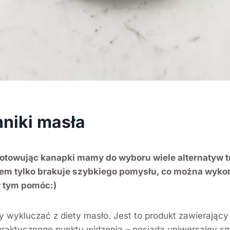
niki masła
ygotowując kanapki mamy do wyboru wiele alternatyw 
sem tylko brakuje szybkiego pomysłu, co można wyko
 tym pomóc:)
 wykluczać z diety masło. Jest to produkt zawierający
z praktycznego punktu widzenia – posiada uniwersalny s