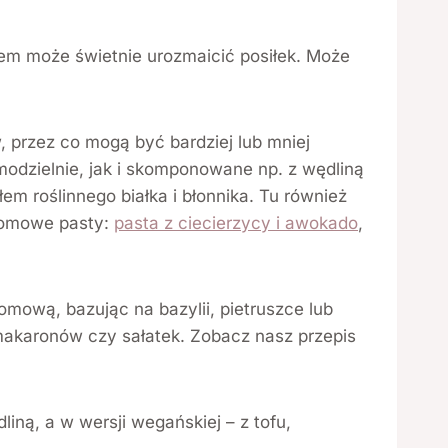
em może świetnie urozmaicić posiłek. Może
przez co mogą być bardziej lub mniej
odzielnie, jak i skomponowane np. z wędliną
m roślinnego białka i błonnika. Tu również
domowe pasty:
pasta z ciecierzycy i awokado
,
mową, bazując na bazylii, pietruszce lub
 makaronów czy sałatek. Zobacz nasz przepis
ną, a w wersji wegańskiej – z tofu,