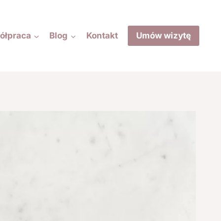
ółpraca
Blog
Kontakt
Umów wizytę