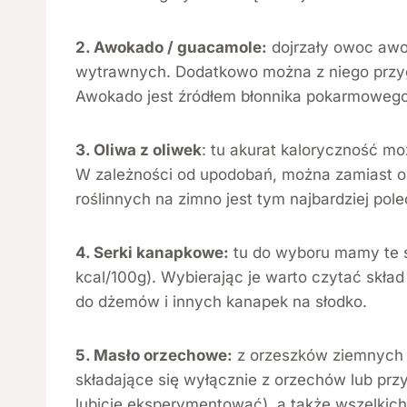
2. Awokado / guacamole:
dojrzały owoc awok
wytrawnych. Dodatkowo można z niego przyg
Awokado jest źródłem błonnika pokarmowego
3. Oliwa z oliwek
: tu akurat kaloryczność m
W zależności od upodobań, można zamiast ol
roślinnych na zimno jest tym najbardziej po
4. Serki kanapkowe:
tu do wyboru mamy te śm
kcal/100g). Wybierając je warto czytać skład 
do dżemów i innych kanapek na słodko.
5. Masło orzechowe:
z orzeszków ziemnych l
składające się wyłącznie z orzechów lub pr
lubicie eksperymentować), a także wszelkich