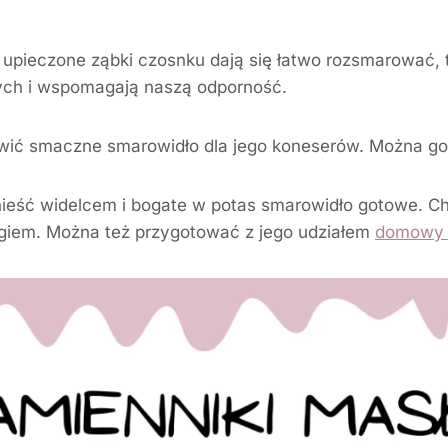
upieczone ząbki czosnku dają się łatwo rozsmarować, 
zych i wspomagają naszą odporność.
wić smaczne smarowidło dla jego koneserów. Można go
eść widelcem i bogate w potas smarowidło gotowe. Choć
ogiem. Można też przygotować z jego udziałem
domowy 