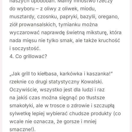
naszych upodobań. Mamy mnóstwo rzeczy
do wyboru – z oliwy z oliwek, miodu,
musztardy, czosnku, papryki, bazylii, oregano,
ziół prowansalskich, tymianku można
wyczarować naprawdę świetną miksturę, która
nada mięsu nie tylko smak, ale także kruchość
i soczystość.
4. Co grillować?
„Jak grill to kiełbasa, karkówka i kaszanka!”
rzeknie co drugi statystyczny Kowalski.
Oczywiście, wszystko jest dla ludzi i raz
na jakiś czas można sięgnąć po tłustsze
smakołyki, ale w trosce o zdrowie i szczupłą
sylwetkę lepiej wybierać chudsze produkty (co
wcale nie oznacza, że gorsze i mniej
smaczne!).