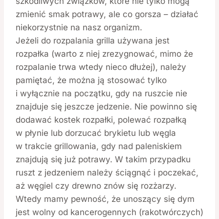
szkodliwych związków, które nie tylko mogą
zmienić smak potrawy, ale co gorsza – działać
niekorzystnie na nasz organizm.
Jeżeli do rozpalania grilla używana jest
rozpałka (warto z niej zrezygnować, mimo że
rozpalanie trwa wtedy nieco dłużej), należy
pamiętać, że można ją stosować tylko
i wyłącznie na początku, gdy na ruszcie nie
znajduje się jeszcze jedzenie. Nie powinno się
dodawać kostek rozpałki, polewać rozpałką
w płynie lub dorzucać brykietu lub węgla
w trakcie grillowania, gdy nad paleniskiem
znajdują się już potrawy. W takim przypadku
ruszt z jedzeniem należy ściągnąć i poczekać,
aż węgiel czy drewno znów się rozżarzy.
Wtedy mamy pewność, że unoszący się dym
jest wolny od kancerogennych (rakotwórczych)