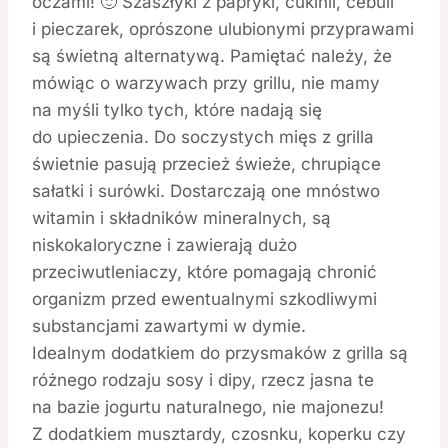
oczami! 🙂 Szaszłyki z papryki, cukinii, cebuli
i pieczarek, oprószone ulubionymi przyprawami
są świetną alternatywą. Pamiętać należy, że
mówiąc o warzywach przy grillu, nie mamy
na myśli tylko tych, które nadają się
do upieczenia. Do soczystych mięs z grilla
świetnie pasują przecież świeże, chrupiące
sałatki i surówki. Dostarczają one mnóstwo
witamin i składników mineralnych, są
niskokaloryczne i zawierają dużo
przeciwutleniaczy, które pomagają chronić
organizm przed ewentualnymi szkodliwymi
substancjami zawartymi w dymie.
Idealnym dodatkiem do przysmaków z grilla są
różnego rodzaju sosy i dipy, rzecz jasna te
na bazie jogurtu naturalnego, nie majonezu!
Z dodatkiem musztardy, czosnku, koperku czy