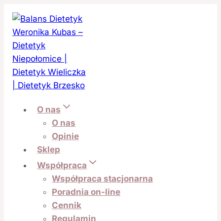
Przejdź
do treści
O nas
O nas
Opinie
Sklep
Współpraca
Współpraca stacjonarna
Poradnia on-line
Cennik
Regulamin