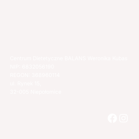
Centrum Dietetyczne BALANS Weronika Kubas
NIP: 6832056190
REGON: 368960114
ul. Rynek 15,
32-005 Niepołomice
Faceb
Ins