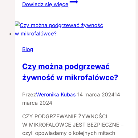
Przekąski,
Dowiedz się więcej
które
znajdziesz
w każdym
sklepie!
Blog
Czy można podgrzewać
żywność w mikrofalówce?
Przez
Weronika Kubas
14 marca 2024
14
marca 2024
CZY PODGRZEWANIE ŻYWNOŚCI
W MIKROFALÓWCE JEST BEZPIECZNE –
czyli opowiadamy o kolejnych mitach