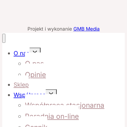
Projekt i wykonanie
GMB Media
Przełącz
O nas
menu
podrzędne
O nas
Opinie
Sklep
Przełącz
Współpraca
menu
podrzędne
Współpraca stacjonarna
Poradnia on-line