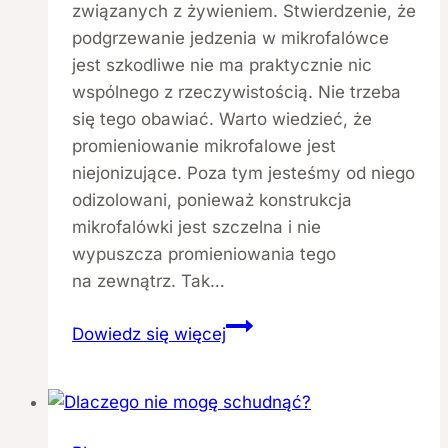
związanych z żywieniem. Stwierdzenie, że
podgrzewanie jedzenia w mikrofalówce
jest szkodliwe nie ma praktycznie nic
wspólnego z rzeczywistością. Nie trzeba
się tego obawiać. Warto wiedzieć, że
promieniowanie mikrofalowe jest
niejonizujące. Poza tym jesteśmy od niego
odizolowani, ponieważ konstrukcja
mikrofalówki jest szczelna i nie
wypuszcza promieniowania tego
na zewnątrz. Tak…
Czy
Dowiedz się więcej
można
podgrzewać
żywność
w mikrofalówce?