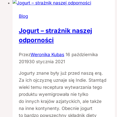
powinniśmy
o nim
Blog
wiedzieć
Jogurt – strażnik naszej
odporności
Przez
Weronika Kubas
16 października
2019
30 stycznia 2021
Jogurty znane były już przed naszą erą.
Za ich ojczyznę uznaje się Indie. Stamtąd
wieki temu receptura wytwarzania tego
produktu wyemigrowała nie tylko
do innych krajów azjatyckich, ale także
na inne kontynenty. Obecnie jogurt
to bardzo powszechny składnik diety