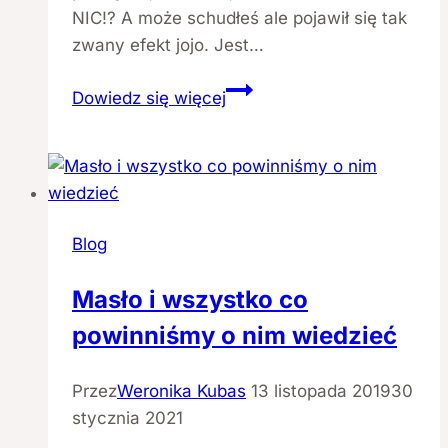
NIC!? A może schudłeś ale pojawił się tak
zwany efekt jojo. Jest…
Dlaczego
Dowiedz się więcej
nie
mogę
schudnąć?
Blog
Masło i wszystko co
powinniśmy o nim wiedzieć
Przez
Weronika Kubas
13 listopada 2019
30
stycznia 2021