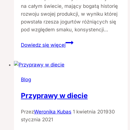
na całym świecie, mający bogatą historię
rozwoju swojej produkcji, w wyniku której
powstała rzesza jogurtów różniących się
pod względem smaku, konsystencji…
Jogurt
Dowiedz się więcej
–
strażnik
naszej
odporności
Blog
Przyprawy w diecie
Przez
Weronika Kubas
1 kwietnia 2019
30
stycznia 2021