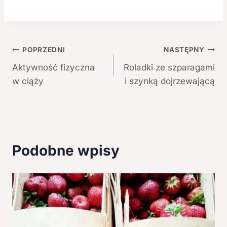
Nawigacja
POPRZEDNI
NASTĘPNY
Aktywność fizyczna
Roladki ze szparagami
wpisu
w ciąży
i szynką dojrzewającą
Podobne wpisy