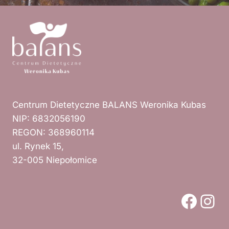
Centrum Dietetyczne BALANS Weronika Kubas
NIP: 6832056190
REGON: 368960114
ul. Rynek 15,
32-005 Niepołomice
Face
Ins