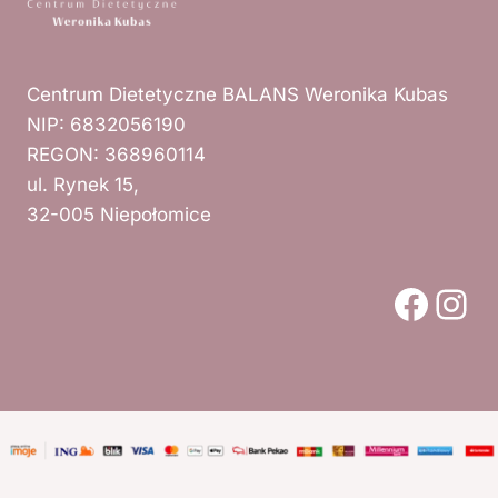
Centrum Dietetyczne BALANS Weronika Kubas
NIP: 6832056190
REGON: 368960114
ul. Rynek 15,
32-005 Niepołomice
Face
Ins