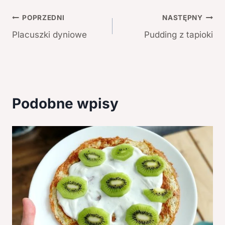
Nawigacja
POPRZEDNI
NASTĘPNY
Placuszki dyniowe
Pudding z tapioki
wpisu
Podobne wpisy