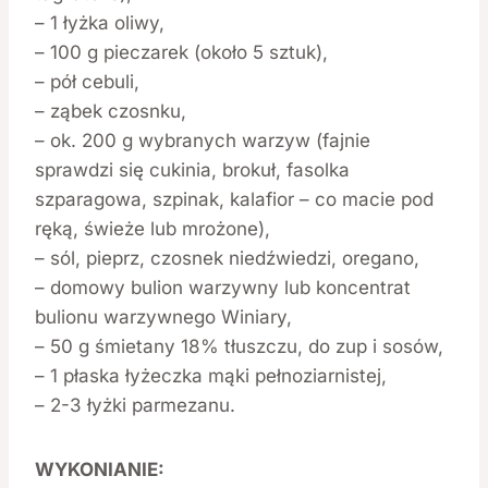
– 1 łyżka oliwy,
– 100 g pieczarek (około 5 sztuk),
– pół cebuli,
– ząbek czosnku,
– ok. 200 g wybranych warzyw (fajnie
sprawdzi się cukinia, brokuł, fasolka
szparagowa, szpinak, kalafior – co macie pod
ręką, świeże lub mrożone),
– sól, pieprz, czosnek niedźwiedzi, oregano,
– domowy bulion warzywny lub koncentrat
bulionu warzywnego Winiary,
– 50 g śmietany 18% tłuszczu, do zup i sosów,
– 1 płaska łyżeczka mąki pełnoziarnistej,
– 2-3 łyżki parmezanu.
WYKONIANIE: