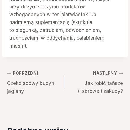
przy dużym spożyciu produktów
wzbogacanych w ten pierwiastek lub
nadmierną suplementację (skutkuje
to biegunką, zatruciem, odwodnieniem,
trudnościami w oddychaniu, osłabieniem
mięśni).
Nawigacja
POPRZEDNI
NASTĘPNY
Czekoladowy budyń
Jak robić tańsze
wpisu
jaglany
(i zdrowe!) zakupy?