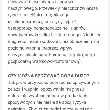
nerwowo-mięśniowego i sercowo-
naczyniowego. Przewlekły niedobór zwiększa
ryzyko nadciśnienia tętniczego,
insulinooporności, cukrzycy typu 2,
osteoporozy pomenopauzalnej, udarów,
nowotworów żołądka i jelita grubego. Niedobór
magnezu może skutkować też obniżeniem się
poziomu wapnia (poprzez wpływ
na wydzielanie parathormonu, regulującego
gospodarkę wapniowo-fosforanową).
CZY MOŻNA SPOŻYWAĆ GO ZA DUŻO?
Tak jak w przypadku poprzednio opisywanych
żelaza i wapnia, spożywanie magnezu
naturalnie występującego w produktach
spożywczych nie niesie ze sobą ryzyka
nadmiaru. Zbyt duża podaż może wystąpić