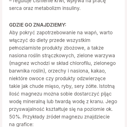
– reguluje ciśnienie krwi, wpływa na pracę
serca oraz metabolizm insuliny.
GDZIE GO ZNAJDZIEMY:
Aby pokryć zapotrzebowanie na wapń, warto
włączyć do diety przede wszystkim
pełnoziarniste produkty zbożowe, a także
nasiona roślin strączkowych, zielone warzywa
(magnez wchodzi w skład chlorofilu, zielonego
barwnika roślin), orzechy i nasiona, kakao,
niektóre owoce czy produkty odzwierzęce
takie jak chude mięso, ryby, sery żółte. Istotną
ilość magnezu można sobie dostarczyć pijąc
wodę mineralną lub twardą wodę z kranu. Jego
przyswajalność kształtuje się na poziomie ok.
50%. Przykłady źródeł magnezu znajdziecie
na grafice: