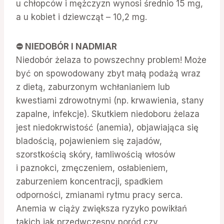
u chłopców i mężczyzn wynosi średnio 15 mg,
a u kobiet i dziewcząt – 10,2 mg.
⛔️ NIEDOBÓR I NADMIAR
Niedobór żelaza to powszechny problem! Może
być on spowodowany zbyt małą podażą wraz
z dietą, zaburzonym wchłanianiem lub
kwestiami zdrowotnymi (np. krwawienia, stany
zapalne, infekcje). Skutkiem niedoboru żelaza
jest niedokrwistość (anemia), objawiająca się
bladością, pojawieniem się zajadów,
szorstkością skóry, łamliwością włosów
i paznokci, zmęczeniem, osłabieniem,
zaburzeniem koncentracji, spadkiem
odporności, zmianami rytmu pracy serca.
Anemia w ciąży zwiększa ryzyko powikłań
takich jak przedwczesny poród czy