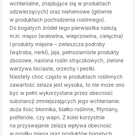
wchłanialne, znajdujące się w produktach
odzwierzęcych) oraz niehemowe (głównie
w produktach pochodzenia roślinnego).
Do bogatych źródeł tego pierwiastka należą
m.in. mięso (wołowina, wieprzowina, cielęcina)
i produkty mięsne – zwłaszcza podroby
(wątroba, nerki), jaja, pełnoziarniste produkty
zbożowe, nasiona roślin strączkowych, zielone
warzywa liściaste, orzechy i pestki.
Niestety choć często w produktach roślinnych
zawartość żelaza jest wysoka, to nie może ono
być w pełni wykorzystane przez obecność
substancji zmniejszających jego wchłanianie:
duża ilość błonnika, białko roślinne, fityniany,
polifenole, czy wapń. Z kolei korzystnie
na przyswajanie żelaza wpływa obecność
w posiłku mięsa oraz produktów bogatych