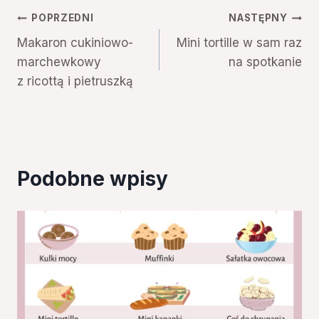
Nawigacja
POPRZEDNI
NASTĘPNY
Makaron cukiniowo-
Mini tortille w sam raz
wpisu
marchewkowy
na spotkanie
z ricottą i pietruszką
Podobne wpisy