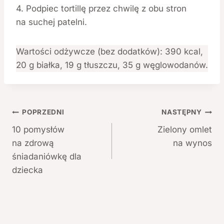
4. Podpiec tortillę przez chwilę z obu stron
na suchej patelni.
Wartości odżywcze (bez dodatków): 390 kcal,
20 g białka, 19 g tłuszczu, 35 g węglowodanów.
Nawigacja
POPRZEDNI
NASTĘPNY
10 pomysłów
Zielony omlet
wpisu
na zdrową
na wynos
śniadaniówkę dla
dziecka