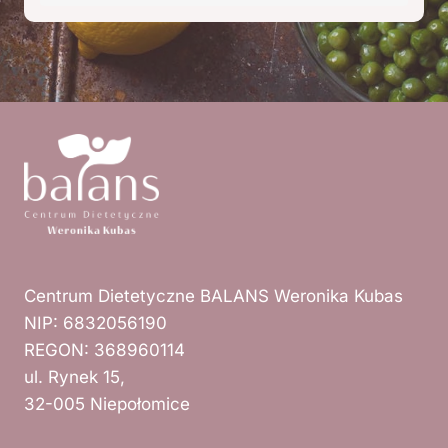
Centrum Dietetyczne BALANS Weronika Kubas
NIP: 6832056190
REGON: 368960114
ul. Rynek 15,
32-005 Niepołomice