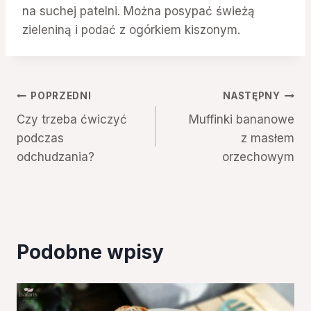
na suchej patelni. Można posypać świeżą
zieleniną i podać z ogórkiem kiszonym.
Nawigacja
POPRZEDNI
NASTĘPNY
Czy trzeba ćwiczyć
Muffinki bananowe
wpisu
podczas
z masłem
odchudzania?
orzechowym
Podobne wpisy