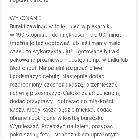
i ogórki kiszone.
WYKONANIE:
Buraki zawinąć w folię i piec w piekarniku
w 190 stopniach do miękkości – ok. 60 minut
(można je też ugotować lub jeśli mamy mało
czasu to wykorzystać już ugotowane buraki
pakowane próżniowo – dostępne np. w Lidlu lub
Biedronce). Na patelni rozgrzać oliwę
i podsmażyć cebulę. Następnie dodać
rozdrobniony czosnek i kaszę, przemieszać
i chwilę przesmażyć. Całość zalać bulionem,
dodać przyprawy i gotować do miękkości
kaszy. Kiedy kasza będzie miękka, dodać
obrane i pokrojone w kostkę buraczki.
Wymieszać. Przełożyć na talerz, posypać
pokruszoną fetą i słonecznikiem uprażonym