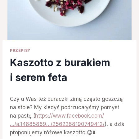
PRZEPISY
Kaszotto z burakiem
i serem feta
Czy u Was też buraczki zimą często goszczą
na stole? My kiedyś podrzucałyśmy pomysł
na pastę (
https://www.facebook.com/
…/a.14885869…/2562268190749412/
), a dziś
proponujemy różowe kaszotto 😉⬇️