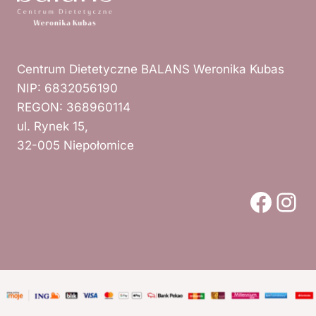
Centrum Dietetyczne BALANS Weronika Kubas
NIP: 6832056190
REGON: 368960114
ul. Rynek 15,
32-005 Niepołomice
Face
Ins