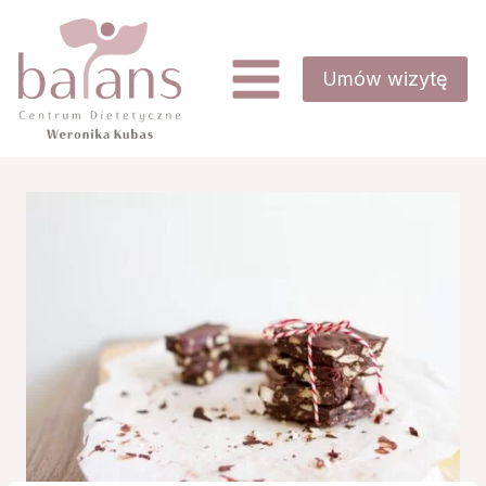
Przejdź
do treści
Umów wizytę