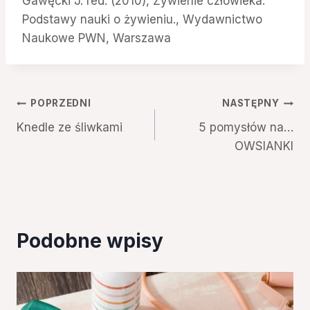
Gawęcki J. red. (2010), Żywienie człowieka.
Podstawy nauki o żywieniu., Wydawnictwo
Naukowe PWN, Warszawa
Nawigacja
POPRZEDNI
NASTĘPNY
Knedle ze śliwkami
5 pomysłów na…
wpisu
OWSIANKI
Podobne wpisy