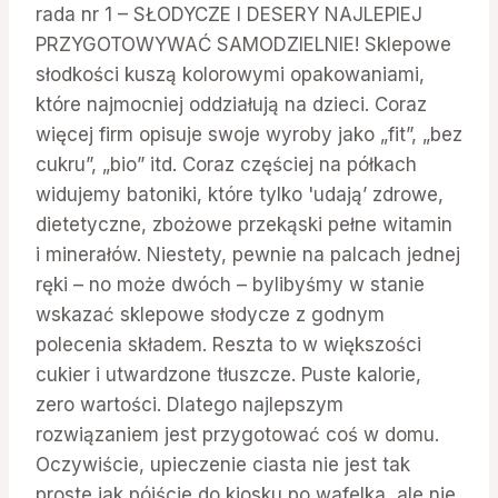
rada nr 1 – SŁODYCZE I DESERY NAJLEPIEJ
PRZYGOTOWYWAĆ SAMODZIELNIE! Sklepowe
słodkości kuszą kolorowymi opakowaniami,
które najmocniej oddziałują na dzieci. Coraz
więcej firm opisuje swoje wyroby jako „fit”, „bez
cukru”, „bio” itd. Coraz częściej na półkach
widujemy batoniki, które tylko 'udają’ zdrowe,
dietetyczne, zbożowe przekąski pełne witamin
i minerałów. Niestety, pewnie na palcach jednej
ręki – no może dwóch – bylibyśmy w stanie
wskazać sklepowe słodycze z godnym
polecenia składem. Reszta to w większości
cukier i utwardzone tłuszcze. Puste kalorie,
zero wartości. Dlatego najlepszym
rozwiązaniem jest przygotować coś w domu.
Oczywiście, upieczenie ciasta nie jest tak
proste jak pójście do kiosku po wafelka, ale nie