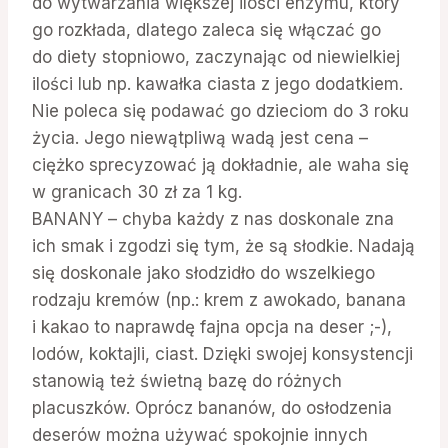
do wytwarzania większej ilości enzymu, który
go rozkłada, dlatego zaleca się włączać go
do diety stopniowo, zaczynając od niewielkiej
ilości lub np. kawałka ciasta z jego dodatkiem.
Nie poleca się podawać go dzieciom do 3 roku
życia. Jego niewątpliwą wadą jest cena –
ciężko sprecyzować ją dokładnie, ale waha się
w granicach 30 zł za 1 kg.
BANANY – chyba każdy z nas doskonale zna
ich smak i zgodzi się tym, że są słodkie. Nadają
się doskonale jako słodzidło do wszelkiego
rodzaju kremów (np.: krem z awokado, banana
i kakao to naprawdę fajna opcja na deser ;-),
lodów, koktajli, ciast. Dzięki swojej konsystencji
stanowią też świetną bazę do różnych
placuszków. Oprócz bananów, do osłodzenia
deserów można używać spokojnie innych