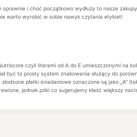
em sprawnie i choć początkowo wydłuży to nasze zakupy
e warto wyrobić w sobie nawyk czytania etykiet!
utriscore czyli literami od A do E umieszczonymi na ko
 miał być to prosty system znakowania służący do poró
słodzone płatki śniadaniowe oznaczone są jako „A” (tak
rawione, jednak póki co sugerujemy kłaść większy nacis