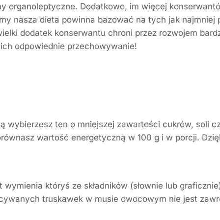
 organoleptyczne. Dodatkowo, im więcej konserwantów,
emy nasza dieta powinna bazować na tych jak najmniej
ielki dodatek konserwantu chroni przez rozwojem bardz
 ich odpowiednie przechowywanie!
ią wybierzesz ten o mniejszej zawartości cukrów, soli
orównasz wartość energetyczną w 100 g i w porcji. Dzię
t wymienia któryś ze składników (słownie lub graficzni
iecywanych truskawek w musie owocowym nie jest zawr