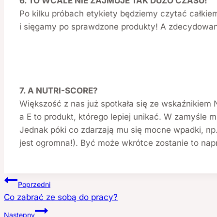
6. TO WCALE NIE ZAJMUJE TAK DUŻO CZASU!
Po kilku próbach etykiety będziemy czytać całki
i sięgamy po sprawdzone produkty! A zdecydowani
7. A NUTRI-SCORE?
Większość z nas już spotkała się ze wskaźnikiem N
a E to produkt, którego lepiej unikać. W zamyśle
Jednak póki co zdarzają mu się mocne wpadki, np. 
jest ogromna!). Być może wkrótce zostanie to nap
Nawigacja
Poprzedni
Co zabrać ze sobą do pracy?
wpisu
Następny