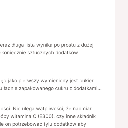
raz długa lista wynika po prostu z dużej
iekoniecznie sztucznych dodatków
ięc jako pierwszy wymieniony jest cukier
ostu ładnie zapakowanego cukru z dodatkami…
ści. Nie ulega wątpliwości, że nadmiar
ćby witamina C (E300), czy inne składnik
ędzie on potrzebować tylu dodatków aby