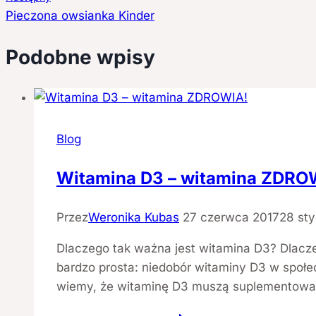
Pieczona owsianka Kinder
Podobne wpisy
Blog
Witamina D3 – witamina ZDRO
Przez
Weronika Kubas
27 czerwca 2017
28 sty
Dlaczego tak ważna jest witamina D3? Dlacz
bardzo prosta: niedobór witaminy D3 w społe
wiemy, że witaminę D3 muszą suplementować dz