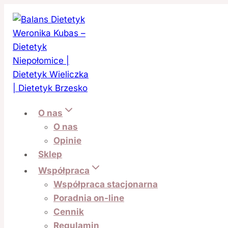
Przejdź
do treści
O nas
O nas
Opinie
Sklep
Współpraca
Współpraca stacjonarna
Poradnia on-line
Cennik
Regulamin