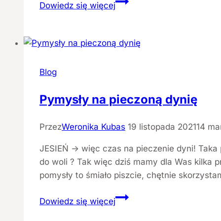
Witamina
Dowiedz się więcej
D3
–
witamina
ZDROWIA!
Blog
Pymysły na pieczoną dynię
Przez
Weronika Kubas
19 listopada 2021
14 ma
JESIEŃ -> więc czas na pieczenie dyni! Taka 
do woli ? Tak więc dziś mamy dla Was kilka p
pomysły to śmiało piszcie, chętnie skorzyst
Pymysły
Dowiedz się więcej
na pieczoną